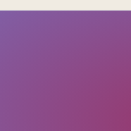
SUBMIT
Message
Email
Last Name