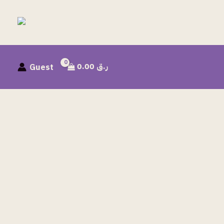
ر.ق
0.00
Guest