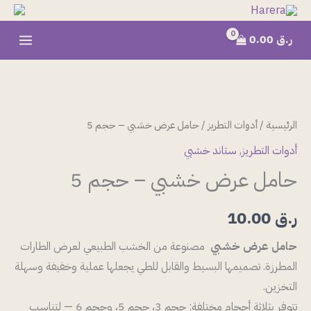
خطي
لى
ر.ق
0.00
لمحتوى
كمية
حامل
عرض
الرئيسية
/
أدوات التطريز
/ حامل عرض خشبي – حجم 5
خشبي
أدوات التطريز
,
ستاند خشبي
-
حامل عرض خشبي – حجم 5
حجم
5
ر.ق
10.00
حامل عرض خشبي
مصنوعة من الخشب الطبيعي لعرض الطارات
المطرزة. تصميمها البسيط والقابل للطي يجعلها عملية وخفيفة وسهلة
التخزين.
تتوفر بثلاثة أحجام مختلفة: حجم 3، حجم 5، وحجم 6 — لتناسب