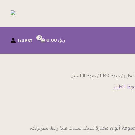
ر.ق
0.00
Guest
لتطريز
/
خيوط DMC
/ خيوط الباستيل
وط التطريز
موعة ألوان مختارة
تضيف لمسات فنية رائعة لتطريزاتك،