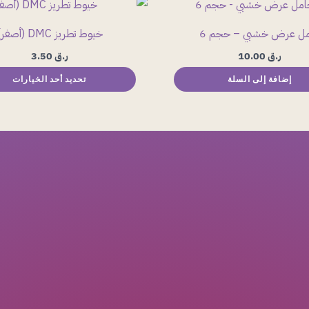
هناك
العديد
ل عرض خشبي – حجم 6
خيوط تطريز DMC (أصفر)
من
ر.ق
10.00
ر.ق
3.50
الأشكال
إضافة إلى السلة
تحديد أحد الخيارات
المختلفة
لهذا
المنتج.
يمكن
اختيار
الخيارات
على
صفحة
المنتج