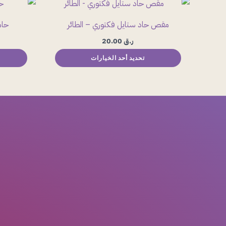
هناك
العديد
مقص حاد ستايل فكتوري – الطائر
حام
من
ر.ق
20.00
الأشكال
تحديد أحد الخيارات
المختلفة
لهذا
المنتج.
يمكن
اختيار
الخيارات
على
صفحة
المنتج