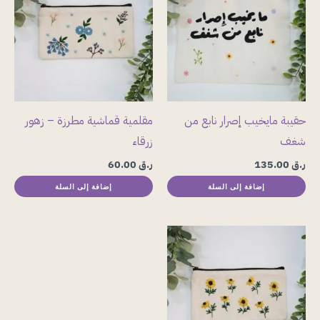
حقيبة مايخيب إصرار نابع من
مقلمية قماشية مطرزة – زهور
شغف
زرقاء
ر.ق
135.00
ر.ق
60.00
إضافة إلى السلة
إضافة إلى السلة