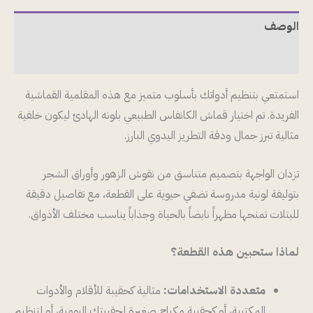
الوصف
مراجعات (0)
استمتعي بتنظيم أدواتك بأسلوب متميز مع هذه المقلمية القماشية
الفريدة. تم اختيار قماش الكانفاس الطبيعي بلونه الهادئ ليكون خلفية
مثالية تبرز جمال ودقة التطريز اليدوي البارز.
تزدان الواجهة بتصميم متناسق من نقوش الزهور وأوراق الشجر
بتوليفة لونية مدروسة تضفي حيوية على القطعة، مع تفاصيل دقيقة
للبتلات تمنحها مظهراً نابضاً بالحياة وجذاباً يناسب مختلف الأذواق.
لماذا ستحبين هذه القطعة؟
متعددة الاستخدامات:
مثالية كحقيبة للأقلام والأدوات
المكتبية، أو كحقيبة مكياج صغيرة لحقيبتك اليومية، أو لتنظيم