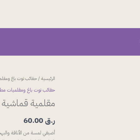
كمية
الرئيسية
/
حقائب توت باغ ومقلم
مقلمية
حقائب توت باغ ومقلميات مطر
قماشية
مقلمية قماشية 
مطرزة
-
ر.ق
60.00
زهور
دوار
أضيفي لمسة من الأناقة والبه