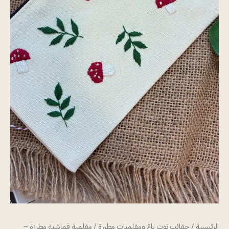
الرئيسية
/
حقائب توت باغ ومقلميات مطرزة
/ مقلمية قماشية مطرزة –