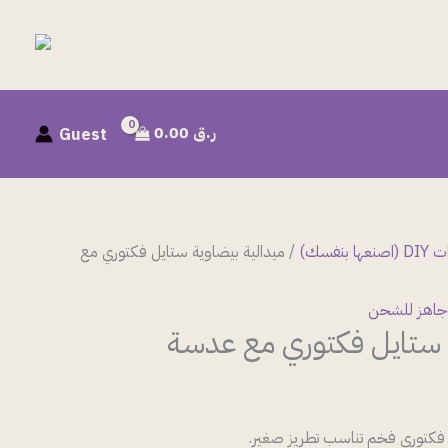
ر.ق
0.00
Guest
نعها بنفسك)
/ ميدالية بيضاوية ستايل فكتوري مع
جاهز للشحن
ة ستايل فكتوري مع عدسة
م فكتوري فخم تناسب تطريز صغير.