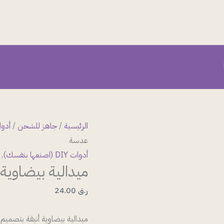
كمية
ميدالية
بيضاوية
ستايل
فكتوري
مع
عدسة
الرئيسية
/
جاهز للشحن
/
أدوات DIY (اص
عدسة
أدوات DIY (اصنعها بنفسك)
,
ميدالية بيضاوي
ر.ق
24.00
ميدالية بيضاوية أنيقة بتصمي