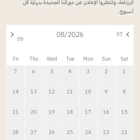
الرزنامة، وانتظروا الإعلان عن دوراتنا الجديدة بنهاية كل
أسبوع.
08/2026
keyboard_arrow_right
keyboard_arrow_left
07
09
Fri
Thu
Wed
Tue
Mon
Sun
Sat
7
6
5
4
3
2
1
14
13
12
11
10
9
8
21
20
19
18
17
16
15
28
27
26
25
24
23
22