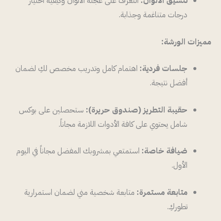
تنسيق الألوان:
التعرف على عجلة الألوان وكيفية اختيار
درجات متناغمة وجذابة.
مميزات الورشة:
جلسات فردية:
اهتمام كامل وتدريب مخصص لكِ لضمان
أفضل نتيجة.
حقيبة التطريز (صندوق حريرة):
ستحصلين على بوكس
شامل يحتوي على كافة الأدوات اللازمة مجاناً.
ضيافة خاصة:
استمتعي بمشروبك المفضل مجاناً في اليوم
الأول.
متابعة مستمرة:
متابعة شخصية مني لضمان استمرارية
تطوركِ.